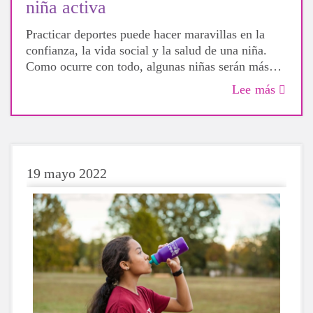
niña activa
Practicar deportes puede hacer maravillas en la
confianza, la vida social y la salud de una niña.
Como ocurre con todo, algunas niñas serán más
hábiles que otras, pero eso no significa que no
Lee más
deban intentarlo. Para bien o para mal, al probar
diferentes actividades, las niñas podrán descubrir
más sobre sí mismas, qué les hace felices y qué
opciones les gustaría elegir en el futuro.
19 mayo 2022